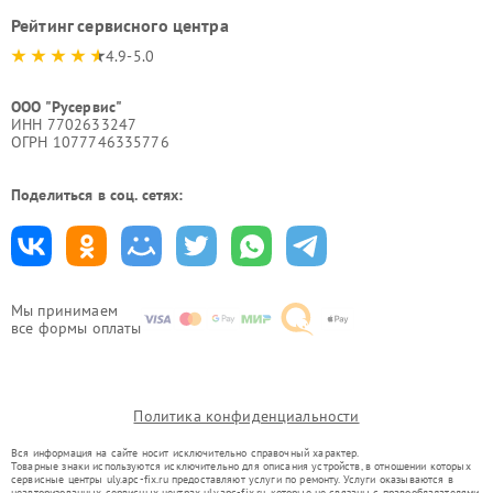
Рейтинг сервисного центра
4.9-5.0
ООО "Русервис"
ИНН 7702633247
ОГРН 1077746335776
Поделиться в соц. сетях:
Мы принимаем
все формы оплаты
Политика конфиденциальности
Вся информация на сайте носит исключительно справочный характер.
Товарные знаки используются исключительно для описания устройств, в отношении которых
сервисные центры uly.apc-fix.ru предоставляют услуги по ремонту. Услуги оказываются в
неавторизованных сервисных центрах uly.apc-fix.ru, которые не связаны с правообладателями