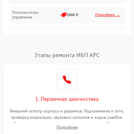
Поломка платы
Механика
2000 ₽
Подробнее →
управления
Неисправность
3000 ₽
Подробнее →
трансформатора
Повреждение
Этапы ремонта ИБП APC
500 ₽
Подробнее →
конденсаторов
Поломка предохранителя
100 ₽
Подробнее →
Неисправность системы
1000 ₽
Подробнее →
охлаждения
1. Первичная диагностика
Неисправность
500 ₽
Подробнее →
Внешний осмотр корпуса и разъемов. Подключение к сети,
индикаторов
проверка индикации, звуковых сигналов и кодов ошибок.
Измерение входного и выходного напряжения. Оценка
Поломка фильтров
Подробнее
1000 ₽
Подробнее →
реакции ИБП на отключение основного питания без
(EMI/EMC)