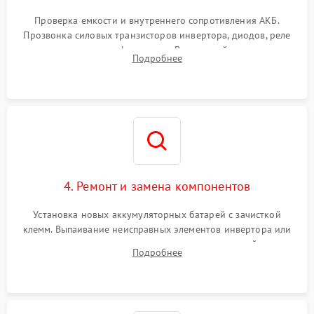
Поломка системы защиты
1000 ₽
Подробнее →
от перегрузок
Проверка емкости и внутреннего сопротивления АКБ.
Прозвонка силовых транзисторов инвертора, диодов, реле
Неисправность системы
переключения и трансформатора. Визуальный поиск вздутых
Подробнее
защиты от короткого
1500 ₽
Подробнее →
конденсаторов и прогаров на печатной плате.
замыкания
Повреждение системы
1000 ₽
Подробнее →
защиты от перегрева
Неисправность системы
защиты от
1500 ₽
Подробнее →
перенапряжения
4. Ремонт и замена компонентов
Установка новых аккумуляторных батарей с зачисткой
клемм. Выпаивание неисправных элементов инвертора или
цепи зарядки и монтаж новых радиодеталей.
Подробнее
Восстановление поврежденных токоведущих дорожек и
замена реле.