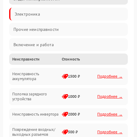
Электроника
Прочие неисправности
Включение и работа
Неисправности
Стоимость
Работа с нагрузкой
Неисправность
Звук и индикация
1500 ₽
Подробнее →
аккумулятора
Питание и режимы
Поломка зарядного
1000 ₽
Подробнее →
устройства
Интерфейсы и связь
Неисправность инвертора
2000 ₽
Подробнее →
Температура и эксплуатация
Повреждение входных/
500 ₽
Подробнее →
выходных разъемов
Механические повреждения