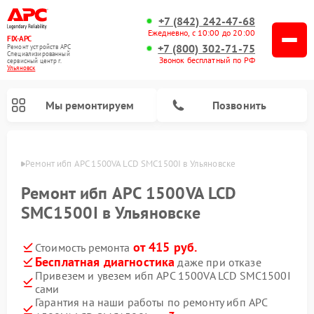
+7 (842) 242-47-68
Ежедневно, с 10:00 до 20:00
FIX-APC
+7 (800) 302-71-75
Ремонт устройств APC
Специализированный
Звонок бесплатный по РФ
cервисный центр г.
Ульяновск
Мы ремонтируем
Позвонить
овске
Ремонт ибп APC 1500VA LCD SMC1500I в Ульяновске
Ремонт ибп APC 1500VA LCD
SMC1500I в Ульяновске
от 415 руб.
Стоимость ремонта
Бесплатная диагностика
даже при отказе
Привезем и увезем ибп APC 1500VA LCD SMC1500I
сами
Гарантия на наши работы по ремонту ибп APC