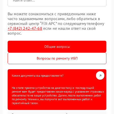
Вы можете ознакомиться с приведенными ниже
часто задаваемыми вопросами, либо обратиться в
сервисный центр “FIX-APC” по следующему телефону
+7 (842) 242-47-68
если не нашли ответ на свой
вопрос.
Общие вопросы
Вопросы по ремонту ИБП
Какие документы вы предоставляете?
На этапе приема устройства на диагностику и последующий
ремонт вам будет предоставлен заказ-наряд с указанием страховых
обязательств на ваше устройство. Далее, после выполнения работ
по ремонту техники, вы получите акт выполненных работ и
гарантийный талон.